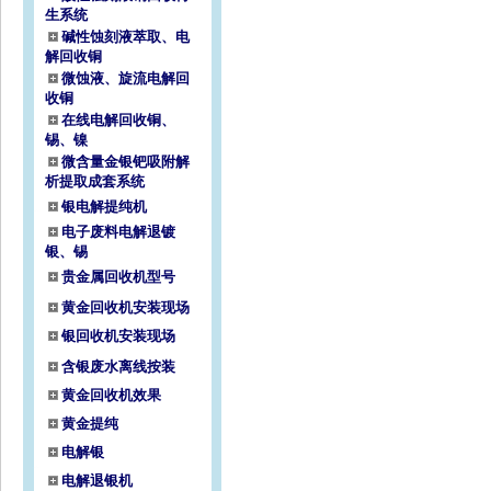
生系统
碱性蚀刻液萃取、电
解回收铜
微蚀液、旋流电解回
收铜
在线电解回收铜、
锡、镍
微含量金银钯吸附解
析提取成套系统
银电解提纯机
电子废料电解退镀
银、锡
贵金属回收机型号
黄金回收机安装现场
银回收机安装现场
含银废水离线按装
黄金回收机效果
黄金提纯
电解银
电解退银机