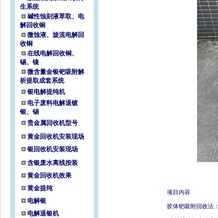
生系统
碱性蚀刻液萃取、电
解回收铜
微蚀液、旋流电解回
收铜
在线电解回收铜、
锡、镍
微含量金银钯吸附解
析提取成套系统
银电解提纯机
电子废料电解退镀
银、锡
贵金属回收机型号
黄金回收机安装现场
银回收机安装现场
含银废水离线按装
黄金回收机效果
黄金提纯
项目内容
电解银
胶体钯吸附回收法
电解退银机