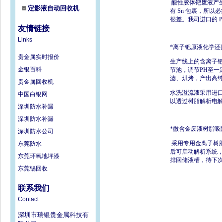
酸性胶体钯废液产生
定影液自动回收机
有 Sn 包裹，所
很差。我司进口的 P
友情链接
Links
*离子钯原液化学还
贵金属实时报价
生产线上的含离子
金银百科
节池，调节PH至
滤、烘烤，产出高纯
贵金属回收机
水洗溢流液采用进口
中国白银网
以透过树脂解析电
深圳防水补漏
深圳防水补漏
*微含金废液树脂吸
深圳防水公司
采用专用金离子树脂
东莞防水
后可启动解析系统
东莞环氧地坪漆
排回储液槽，待下
东莞锡回收
联系我们
Contact
深圳市瑞银贵金属科技有