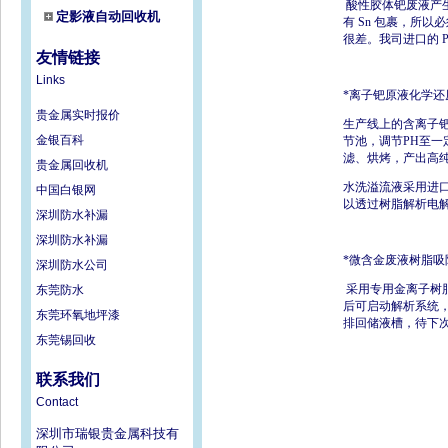
酸性胶体钯废液产生
定影液自动回收机
有 Sn 包裹，所
很差。我司进口的 P
友情链接
Links
*离子钯原液化学还
贵金属实时报价
生产线上的含离子
金银百科
节池，调节PH至
滤、烘烤，产出高纯
贵金属回收机
水洗溢流液采用进口
中国白银网
以透过树脂解析电
深圳防水补漏
深圳防水补漏
*微含金废液树脂吸
深圳防水公司
采用专用金离子树脂
东莞防水
后可启动解析系统
东莞环氧地坪漆
排回储液槽，待下
东莞锡回收
联系我们
Contact
深圳市瑞银贵金属科技有